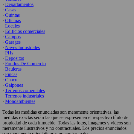
·
Departamentos
·
Casas
·
Quintas
·
Oficinas
·
Locales
·
Edificios comerciales
·
Campos
·
Garages
·
Naves Industriales
·
PHs
·
Depositos
·
Fondos De Comercio
·
Bauleras
·
Fincas
·
Chacra
·
Galpones
·
Terrenos comerciales
·
Terrenos industriales
·
Monoambientes
Todas las medidas enunciadas son meramente orientativas, las
medidas exactas serán las que se expresen en el respectivo título de
propiedad de cada inmueble. Todas las fotos, imagenes y videos son
meramente ilustrativos y no contractuales. Los precios enunciados
son meramente orientativos y no contractuales.