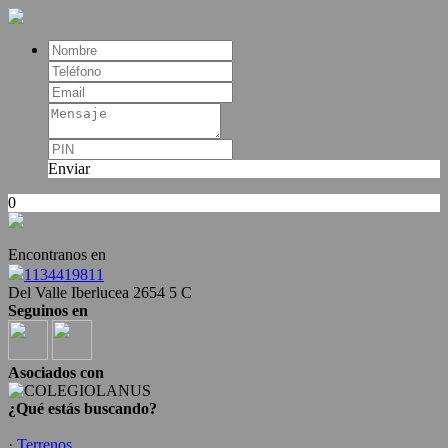
Enviar
0
Encontranos en
1134419811
Del Valle Iberlucea 2654 5 C
Seguinos en
Asociados con
¿Qué estás buscando?
·
Terrenos